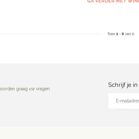
GA VERDER MET WIN
Toon
1
-
0
van 0
Schrijf je 
woorden graag uw vragen.