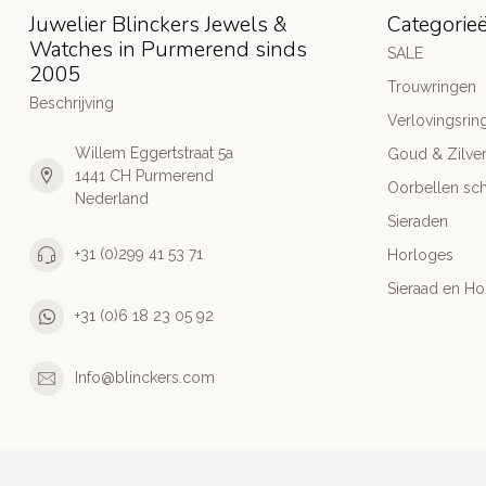
Juwelier Blinckers Jewels &
Categorie
Watches in Purmerend sinds
SALE
2005
Trouwringen
Beschrijving
Verlovingsrin
Willem Eggertstraat 5a
Goud & Zilve
1441 CH Purmerend
Oorbellen sch
Nederland
Sieraden
+31 (0)299 41 53 71
Horloges
Sieraad en Ho
+31 (0)6 18 23 05 92
Info@blinckers.com