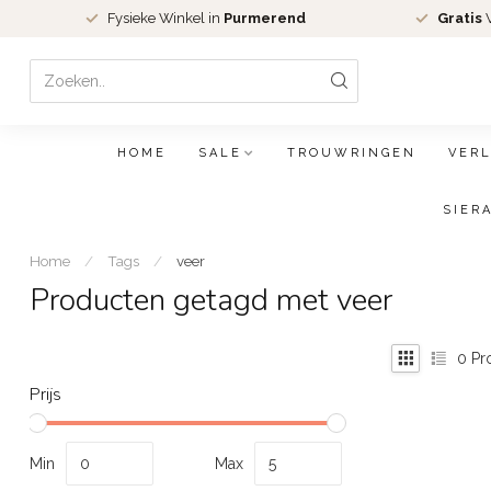
Fysieke Winkel in
Purmerend
Gratis
V
HOME
SALE
TROUWRINGEN
VER
SIER
Home
/
Tags
/
veer
Producten getagd met veer
0
Pr
Prijs
Min
Max