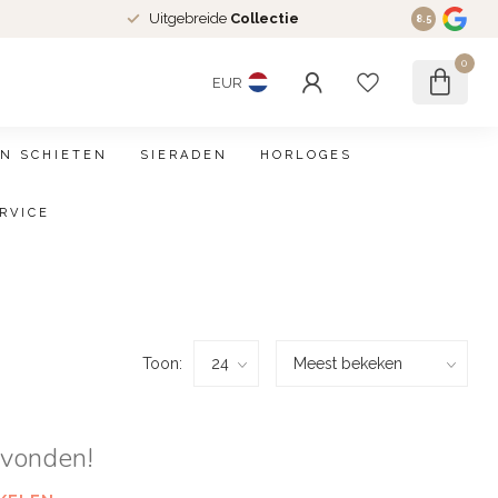
Uitgebreide
Collectie
8.5
0
EUR
N SCHIETEN
SIERADEN
HORLOGES
RVICE
Toon:
evonden!