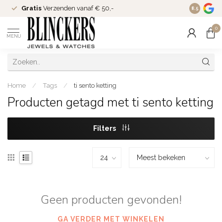
Gratis
Verzenden vanaf € 50,-
Since
200
8.5
0
MENU
Home
/
Tags
/
ti sento ketting
Producten getagd met ti sento ketting
Filters
Geen producten gevonden!
GA VERDER MET WINKELEN