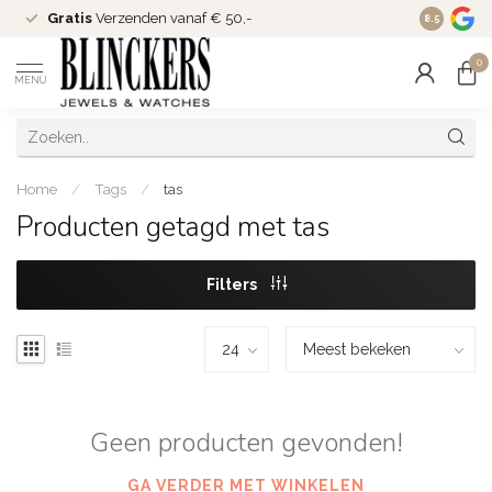
Gratis
Verzenden vanaf € 50,-
Since
200
8.5
0
MENU
Home
/
Tags
/
tas
Producten getagd met tas
Filters
Geen producten gevonden!
GA VERDER MET WINKELEN