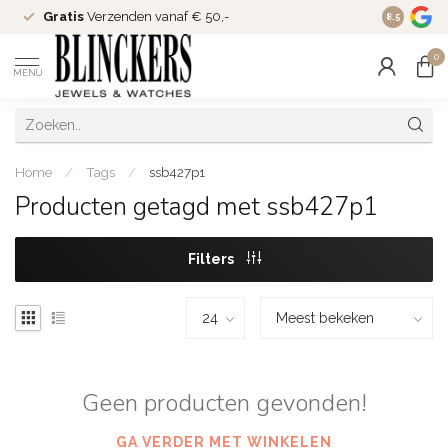
Gratis
Verzenden vanaf € 50,-
Since
200
8.5
0
MENU
Home
/
Tags
/
ssb427p1
Producten getagd met ssb427p1
Filters
Geen producten gevonden!
GA VERDER MET WINKELEN