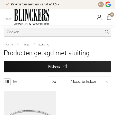
Gratis
Verzenden vanaf € 50,-
Since
200
8.5
0
MENU
Home
/
Tags
/
sluiting
Producten getagd met sluiting
Filters