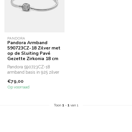
PANDORA
Pandora Armband
590723CZ-18 Zilver met
op de Sluiting Pavé
Gezette Zirkonia 18 cm
Pandora 590723CZ-18
armband basis in 925 zilver
met op de sluiting pavé
€79,00
gezette ...
Op voorraad
Toon
1
-
1
van 1