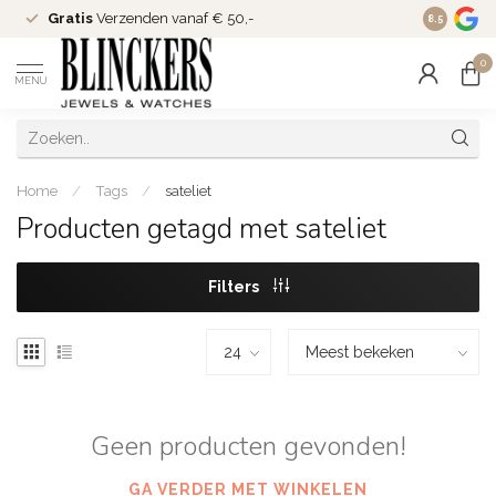
Gratis
Verzenden vanaf € 50,-
Since
200
8.5
0
MENU
Home
/
Tags
/
sateliet
Producten getagd met sateliet
Filters
Geen producten gevonden!
GA VERDER MET WINKELEN