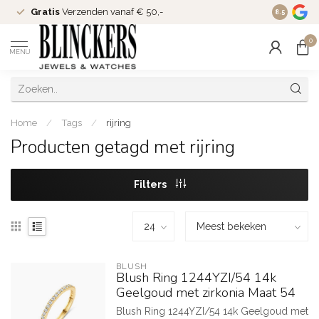
Gratis
Verzenden vanaf € 50,-
Since
200
8.5
0
MENU
Home
/
Tags
/
rijring
Producten getagd met rijring
Filters
BLUSH
Blush Ring 1244YZI/54 14k
Geelgoud met zirkonia Maat 54
Blush Ring 1244YZI/54 14k Geelgoud met