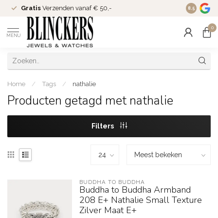
Gratis
Verzenden vanaf € 50,-
Since
200
8.5
0
MENU
Home
/
Tags
/
nathalie
Producten getagd met nathalie
Filters
BUDDHA TO BUDDHA
Buddha to Buddha Armband
208 E+ Nathalie Small Texture
Zilver Maat E+