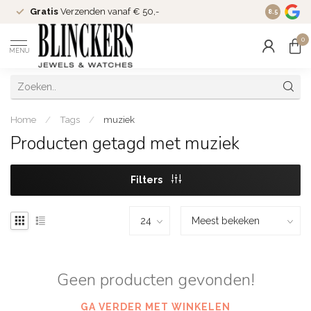
Gratis
Verzenden vanaf € 50,-
Since
200
8.5
0
MENU
Home
/
Tags
/
muziek
Producten getagd met muziek
Filters
Geen producten gevonden!
GA VERDER MET WINKELEN