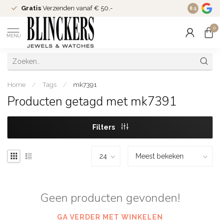
Gratis
Verzenden vanaf € 50,-
Since
200
8.5
0
MENU
Home
/
Tags
/
mk7391
Producten getagd met mk7391
Filters
Geen producten gevonden!
GA VERDER MET WINKELEN