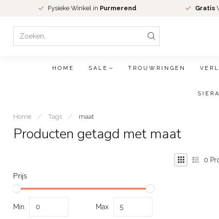
Fysieke Winkel in
Purmerend
Gratis
V
HOME
SALE
TROUWRINGEN
VER
SIER
Home
/
Tags
/
maat
Producten getagd met maat
0
Pr
Prijs
Min
Max