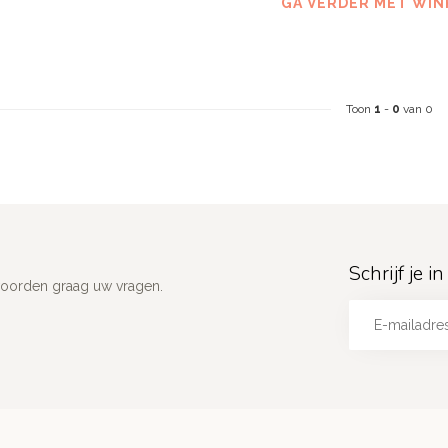
GA VERDER MET WIN
Toon
1
-
0
van 0
Schrijf je 
woorden graag uw vragen.