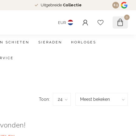
Uitgebreide
Collectie
8.5
0
EUR
N SCHIETEN
SIERADEN
HORLOGES
RVICE
Toon:
evonden!