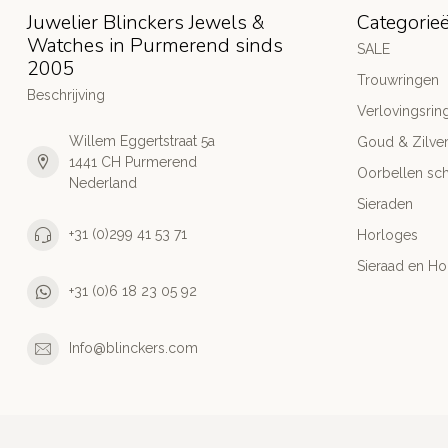
Juwelier Blinckers Jewels &
Categorie
Watches in Purmerend sinds
SALE
2005
Trouwringen
Beschrijving
Verlovingsrin
Willem Eggertstraat 5a
Goud & Zilve
1441 CH Purmerend
Oorbellen sch
Nederland
Sieraden
+31 (0)299 41 53 71
Horloges
Sieraad en Ho
+31 (0)6 18 23 05 92
Info@blinckers.com