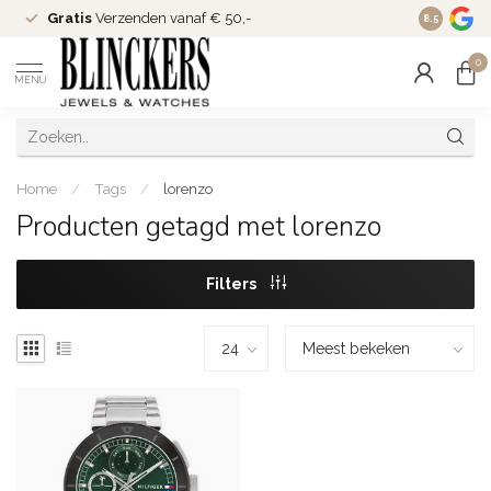
Gratis
Verzenden vanaf € 50,-
Since
200
8.5
0
MENU
Home
/
Tags
/
lorenzo
Producten getagd met lorenzo
Filters