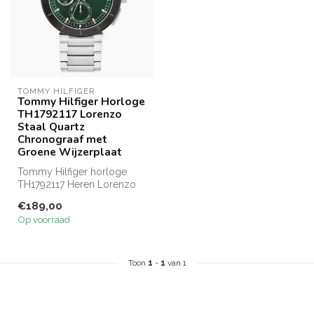
TOMMY HILFIGER
Tommy Hilfiger Horloge
TH1792117 Lorenzo
Staal Quartz
Chronograaf met
Groene Wijzerplaat
Tommy Hilfiger horloge
TH1792117 Heren Lorenzo
groene wijzerplaat met
€189,00
zwarte bez...
Op voorraad
Toon
1
-
1
van 1