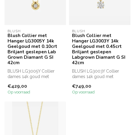
BLUSH
BLUSH
Blush Collier met
Blush Collier met
Hanger LG3005Y 14k
Hanger LG3003Y 14k
Geelgoud met 0.10crt
Geelgoud met 0.45crt
Briljant geslepen Lab
Briljant geslepen
Grown Diamant G SI
Labgrown Diamant G SI
42cm
42cm
BLUSH LG3005Y Collier
BLUSH LG3003Y Collier
dames 14k goud met
dames 14k goud met
0.10crt briljant geslepen lab
0.45crt briljant geslepen lab
€429,00
€749,00
grown dia...
grown dia...
Op voorraad
Op voorraad