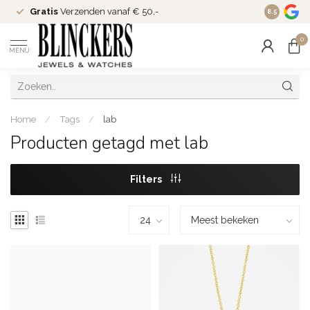
Gratis
Verzenden vanaf € 50,-
Since
200
8.5
0
MENU
Home
/
Tags
/
lab
Producten getagd met lab
Filters