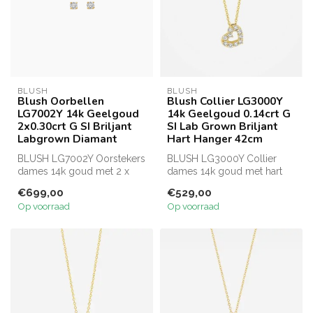
BLUSH
BLUSH
Blush Oorbellen
Blush Collier LG3000Y
LG7002Y 14k Geelgoud
14k Geelgoud 0.14crt G
2x0.30crt G SI Briljant
SI Lab Grown Briljant
Labgrown Diamant
Hart Hanger 42cm
BLUSH LG7002Y Oorstekers
BLUSH LG3000Y Collier
dames 14k goud met 2 x
dames 14k goud met hart
0.30crt briljant geslepen lab
ingezet met 10 x 0.014crt
€699,00
€529,00
gr...
totaal 0...
Op voorraad
Op voorraad