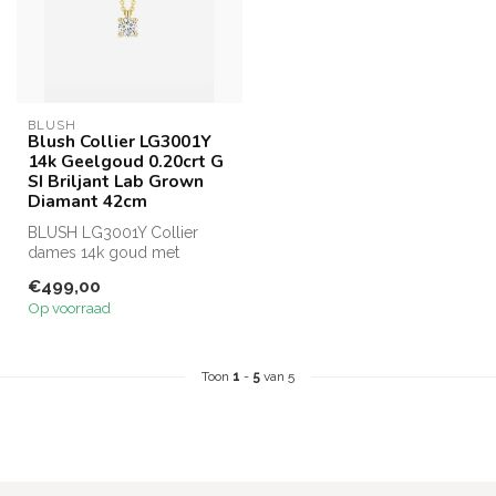
BLUSH
Blush Collier LG3001Y
14k Geelgoud 0.20crt G
SI Briljant Lab Grown
Diamant 42cm
BLUSH LG3001Y Collier
dames 14k goud met
0.20crt briljant geslepen
€499,00
diamant hange...
Op voorraad
Toon
1
-
5
van 5