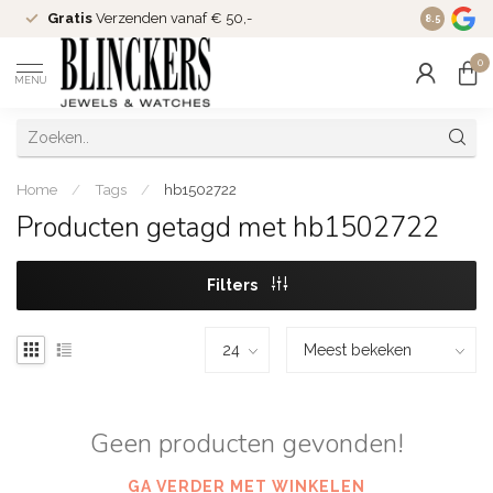
Gratis
Verzenden vanaf € 50,-
Since
200
8.5
0
MENU
Home
/
Tags
/
hb1502722
Producten getagd met hb1502722
Filters
Geen producten gevonden!
GA VERDER MET WINKELEN