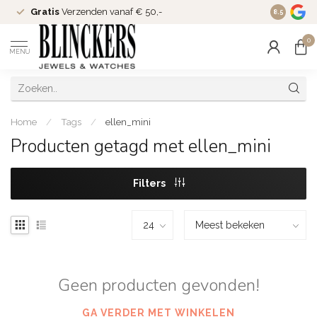
Gratis
Verzenden vanaf € 50,-
Since
200
8.5
0
MENU
Home
/
Tags
/
ellen_mini
Producten getagd met ellen_mini
Filters
Geen producten gevonden!
GA VERDER MET WINKELEN