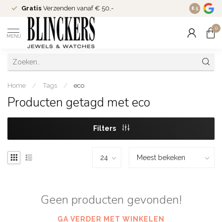
Gratis
Verzenden vanaf € 50,-
Since
200
8.5
0
MENU
Home
/
Tags
/
eco
Producten getagd met eco
Filters
Geen producten gevonden!
GA VERDER MET WINKELEN