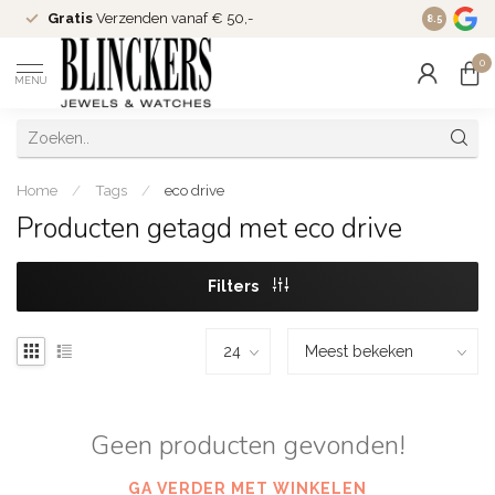
Gratis
Verzenden vanaf € 50,-
Since
200
8.5
0
MENU
Home
/
Tags
/
eco drive
Producten getagd met eco drive
Filters
Geen producten gevonden!
GA VERDER MET WINKELEN