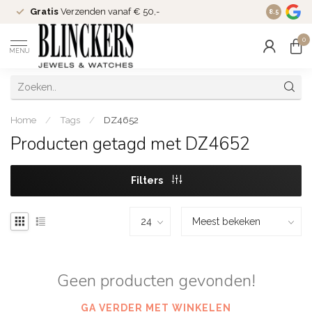
Gratis
Verzenden vanaf € 50,-
Since
200
8.5
0
MENU
Home
/
Tags
/
DZ4652
Producten getagd met DZ4652
Filters
Geen producten gevonden!
GA VERDER MET WINKELEN