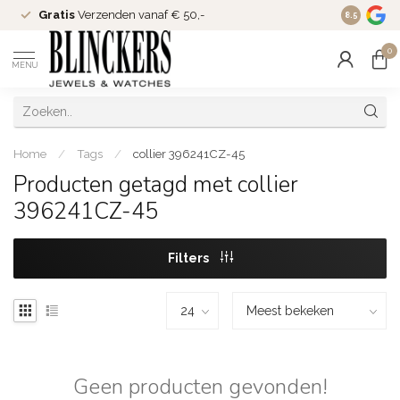
Gratis
Verzenden vanaf € 50,-
Since
200
8.5
0
MENU
Home
/
Tags
/
collier 396241CZ-45
Producten getagd met collier
396241CZ-45
Filters
Geen producten gevonden!