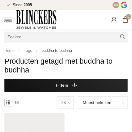
Since
2005
Uitgebreid
8.5
0
MENU
Home
/
Tags
/
buddha to budhha
Producten getagd met buddha to
budhha
Filters