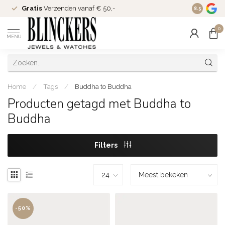
Gratis
Verzenden vanaf € 50,-
Since
200
8.5
0
MENU
Home
/
Tags
/
Buddha to Buddha
Producten getagd met Buddha to
Buddha
Filters
-50%