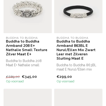
BUDDHA TO BUDDHA
BUDDHA TO BUDDHA
Buddha to Buddha
Buddha to Buddha
Armband 208 E+
Armband 863BL E
Nathalie Small Texture
Nurul/Ellen Mix Zwart
Zilver Maat E+
Leer met Zilveren
Sluiting Maat E
Buddha to Buddha 208
Maat E+ Nathalie small
Buddha to Buddha 863BL
texture bracelet
maat E Nurul/Ellen mix
bracelet leather black
€345,00
€299,00
€689,00
Op voorraad
Op voorraad