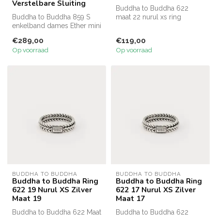
Verstelbare Sluiting
Buddha to Buddha 622
Buddha to Buddha 859 S
maat 22 nurul xs ring
enkelband dames Ether mini
in 925 zilver in maat S met
€289,00
€119,00
v...
Op voorraad
Op voorraad
BUDDHA TO BUDDHA
BUDDHA TO BUDDHA
Buddha to Buddha Ring
Buddha to Buddha Ring
622 19 Nurul XS Zilver
622 17 Nurul XS Zilver
Maat 19
Maat 17
Buddha to Buddha 622 Maat
Buddha to Buddha 622