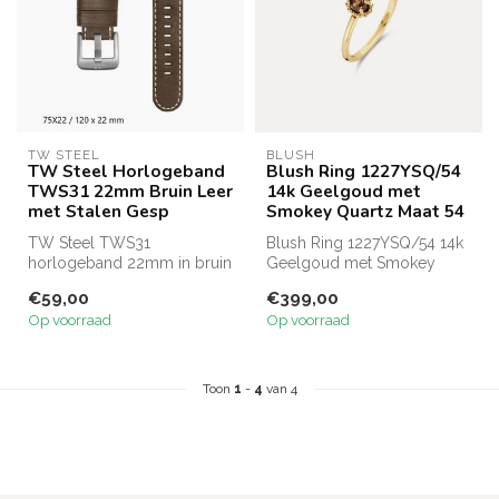
TW STEEL
BLUSH
TW Steel Horlogeband
Blush Ring 1227YSQ/54
TWS31 22mm Bruin Leer
14k Geelgoud met
met Stalen Gesp
Smokey Quartz Maat 54
TW Steel TWS31
Blush Ring 1227YSQ/54 14k
horlogeband 22mm in bruin
Geelgoud met Smokey
leer met stalen nieten en
Quartz Maat 54
€59,00
€399,00
katoenen stik...
Op voorraad
Op voorraad
Toon
1
-
4
van 4