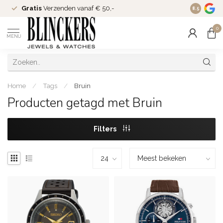
Gratis
Verzenden vanaf € 50,-
Since
200
8.5
0
MENU
Home
/
Tags
/
Bruin
Producten getagd met Bruin
Filters