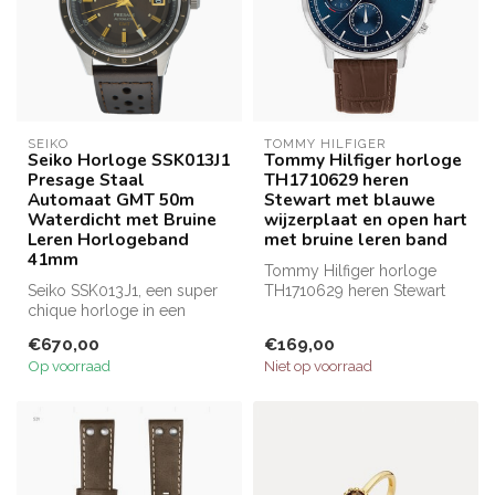
SEIKO
TOMMY HILFIGER
Seiko Horloge SSK013J1
Tommy Hilfiger horloge
Presage Staal
TH1710629 heren
Automaat GMT 50m
Stewart met blauwe
Waterdicht met Bruine
wijzerplaat en open hart
Leren Horlogeband
met bruine leren band
41mm
Tommy Hilfiger horloge
Seiko SSK013J1, een super
TH1710629 heren Stewart
chique horloge in een
met blauwe wijzerplaat en
donker bruine kleur die je
open ha...
€670,00
€169,00
niet ...
Op voorraad
Niet op voorraad