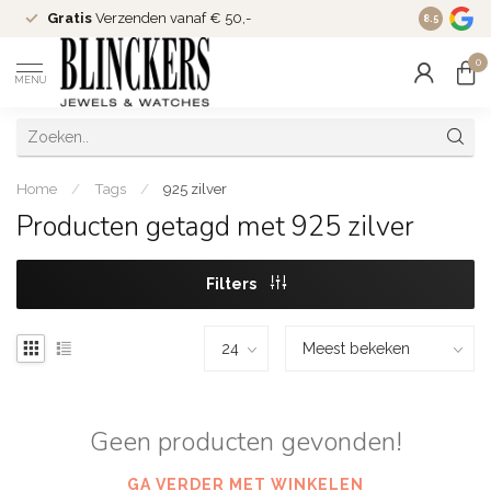
Gratis
Verzenden vanaf € 50,-
Since
200
8.5
0
MENU
Home
/
Tags
/
925 zilver
Producten getagd met 925 zilver
Filters
Geen producten gevonden!
GA VERDER MET WINKELEN