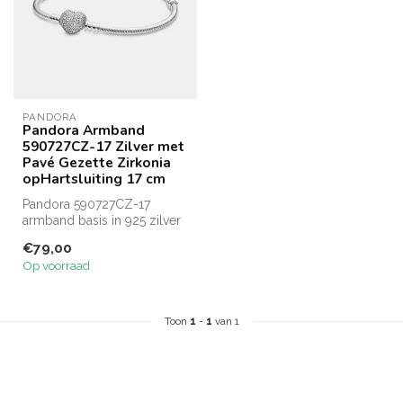
PANDORA
Pandora Armband
590727CZ-17 Zilver met
Pavé Gezette Zirkonia
opHartsluiting 17 cm
Pandora 590727CZ-17
armband basis in 925 zilver
met pavé gezette zirkonia's
€79,00
op s...
Op voorraad
Toon
1
-
1
van 1