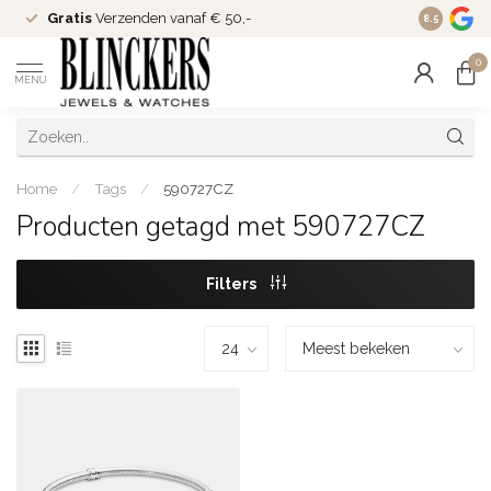
Gratis
Verzenden vanaf € 50,-
Since
200
8.5
0
MENU
Home
/
Tags
/
590727CZ
Producten getagd met 590727CZ
Filters