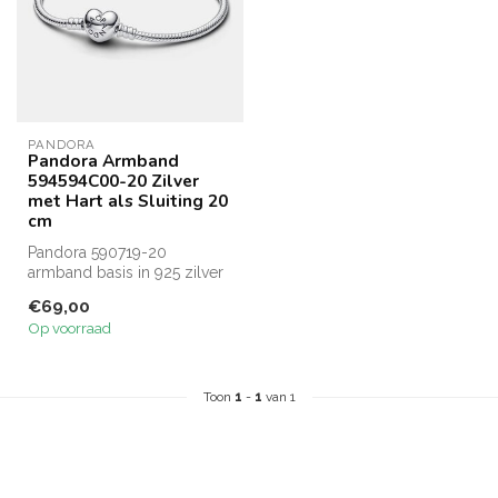
PANDORA
Pandora Armband
594594C00-20 Zilver
met Hart als Sluiting 20
cm
Pandora 590719-20
armband basis in 925 zilver
met zilveren hart als sluiting
€69,00
len...
Op voorraad
Toon
1
-
1
van 1