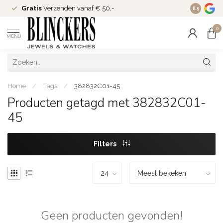
Gratis
Verzenden vanaf € 50,-
Since
200
8.5
0
MENU
Home
/
Tags
/
382832C01-45
Producten getagd met 382832C01-
45
Filters
Geen producten gevonden!