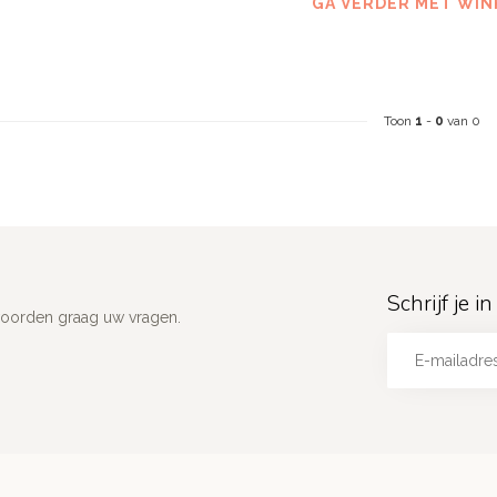
GA VERDER MET WIN
Toon
1
-
0
van 0
Schrijf je 
woorden graag uw vragen.