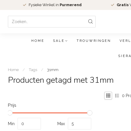
Fysieke Winkel in
Purmerend
Gratis
V
HOME
SALE
TROUWRINGEN
VER
SIER
Home
/
Tags
/
31mm
Producten getagd met 31mm
0
Pr
Prijs
Min
Max