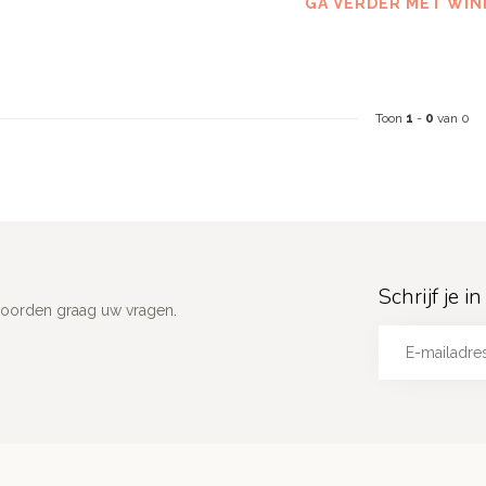
GA VERDER MET WIN
Toon
1
-
0
van 0
Schrijf je 
woorden graag uw vragen.