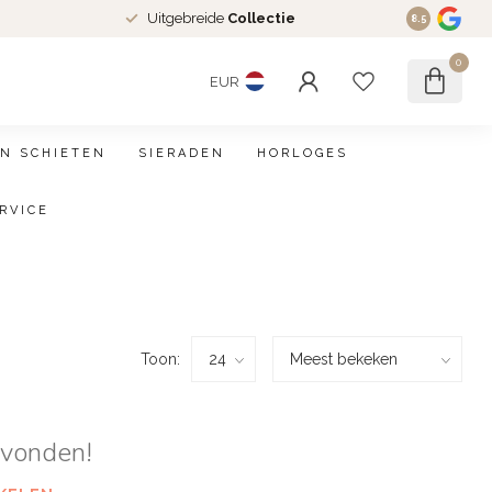
Uitgebreide
Collectie
8.5
0
EUR
N SCHIETEN
SIERADEN
HORLOGES
RVICE
Toon:
evonden!