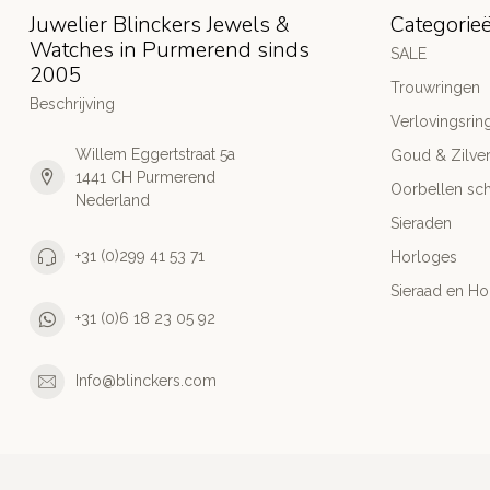
Juwelier Blinckers Jewels &
Categorie
Watches in Purmerend sinds
SALE
2005
Trouwringen
Beschrijving
Verlovingsrin
Willem Eggertstraat 5a
Goud & Zilve
1441 CH Purmerend
Oorbellen sch
Nederland
Sieraden
+31 (0)299 41 53 71
Horloges
Sieraad en Ho
+31 (0)6 18 23 05 92
Info@blinckers.com