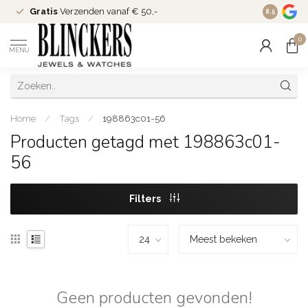
Gratis
Verzenden vanaf € 50,-
Since
200
8.5
0
MENU
Home
/
Tags
/
198863c01-56
Producten getagd met 198863c01-
56
Filters
Geen producten gevonden!