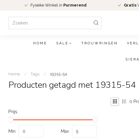
Fysieke Winkel in
Purmerend
Gratis
V
HOME
SALE
TROUWRINGEN
VER
SIER
Home
/
Tags
/
19315-54
Producten getagd met 19315-54
0
Pr
Prijs
Min
Max