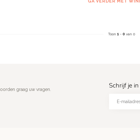
GA VERDER MET WIN
Toon
1
-
0
van 0
Schrijf je 
woorden graag uw vragen.