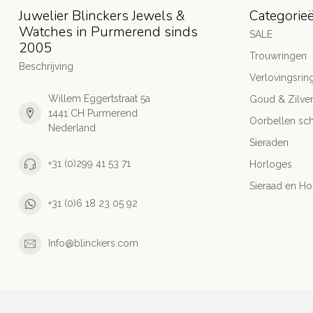
Juwelier Blinckers Jewels &
Categorie
Watches in Purmerend sinds
SALE
2005
Trouwringen
Beschrijving
Verlovingsrin
Willem Eggertstraat 5a
Goud & Zilve
1441 CH Purmerend
Oorbellen sch
Nederland
Sieraden
+31 (0)299 41 53 71
Horloges
Sieraad en Ho
+31 (0)6 18 23 05 92
Info@blinckers.com