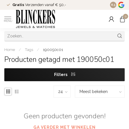
Gratis
Verzenden vanaf € 50,-
Since
200
8.5
0
MENU
Home
/
Tags
/
190050c01
Producten getagd met 190050c01
Filters
Geen producten gevonden!
GA VERDER MET WINKELEN