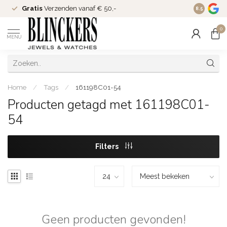
Gratis
Verzenden vanaf € 50,-
Since
200
8.5
0
MENU
Home
/
Tags
/
161198C01-54
Producten getagd met 161198C01-
54
Filters
Geen producten gevonden!