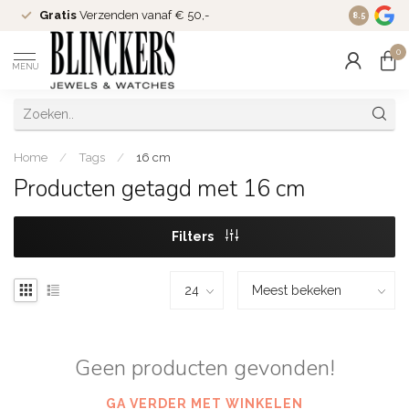
Gratis
Verzenden vanaf € 50,-
Since
200
8.5
0
MENU
Home
/
Tags
/
16 cm
Producten getagd met 16 cm
Filters
Geen producten gevonden!
GA VERDER MET WINKELEN