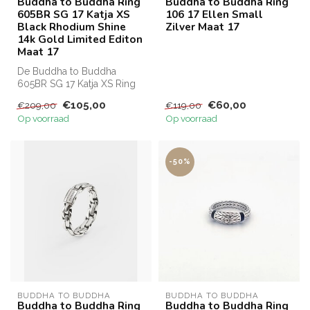
Buddha to Buddha Ring
Buddha to Buddha Ring
605BR SG 17 Katja XS
106 17 Ellen Small
Black Rhodium Shine
Zilver Maat 17
14k Gold Limited Editon
Maat 17
De Buddha to Buddha
605BR SG 17 Katja XS Ring
is de welbekende Katja ring
€105,00
€60,00
€209,00
€119,00
van zi...
Op voorraad
Op voorraad
-50%
BUDDHA TO BUDDHA
BUDDHA TO BUDDHA
Buddha to Buddha Ring
Buddha to Buddha Ring