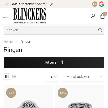
Gratis
Verzenden vanaf € 50,-
Since
200
8.5
0
MENU
Home
/
Ringen
Ringen
Filters
-50%
-50%