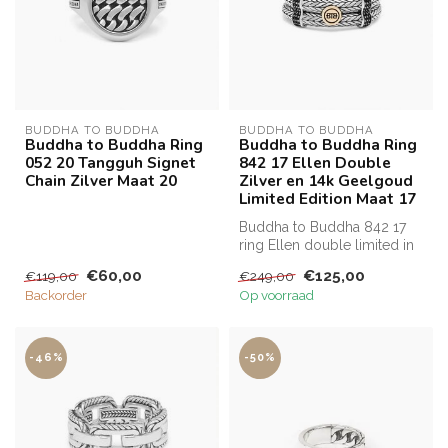
BUDDHA TO BUDDHA
BUDDHA TO BUDDHA
Buddha to Buddha Ring
Buddha to Buddha Ring
052 20 Tangguh Signet
842 17 Ellen Double
Chain Zilver Maat 20
Zilver en 14k Geelgoud
Limited Edition Maat 17
Buddha to Buddha 842 17
ring Ellen double limited in
925 zilven i.c.m. 14 k goud
€60,00
€125,00
€119,00
€249,00
Backorder
Op voorraad
-46%
-50%