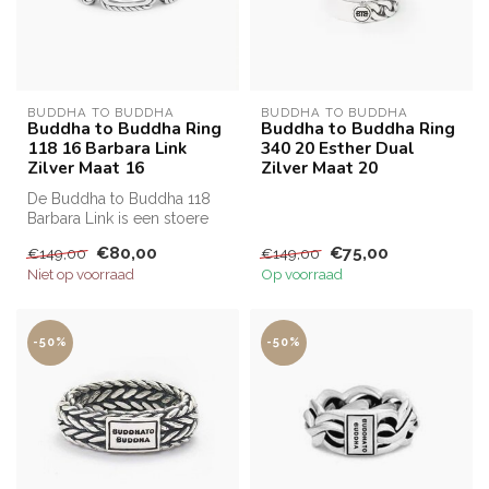
BUDDHA TO BUDDHA
BUDDHA TO BUDDHA
Buddha to Buddha Ring
Buddha to Buddha Ring
118 16 Barbara Link
340 20 Esther Dual
Zilver Maat 16
Zilver Maat 20
De Buddha to Buddha 118
Barbara Link is een stoere
zilveren ring met de
€80,00
€75,00
€149,00
€149,00
bekende...
Niet op voorraad
Op voorraad
-50%
-50%