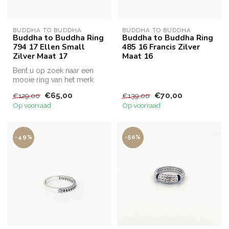
BUDDHA TO BUDDHA
BUDDHA TO BUDDHA
Buddha to Buddha Ring
Buddha to Buddha Ring
794 17 Ellen Small
485 16 Francis Zilver
Zilver Maat 17
Maat 16
Bent u op zoek naar een
mooie ring van het merk
Buddha to Buddha? Dan is
€65,00
€70,00
€129,00
€139,00
het mod...
Op voorraad
Op voorraad
-49%
-50%