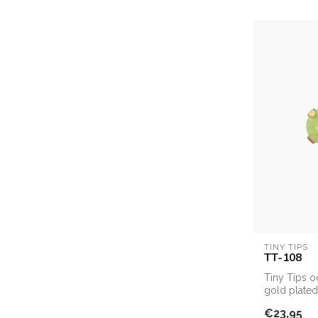
TINY TIPS
TT-108
Tiny Tips o
gold plate
€23,95