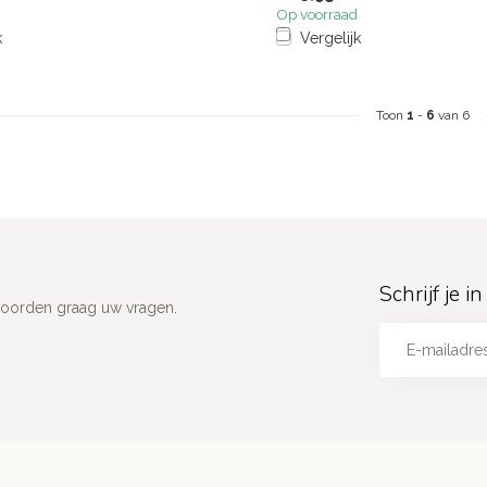
Op voorraad
k
Vergelijk
Toon
1
-
6
van 6
Schrijf je 
woorden graag uw vragen.