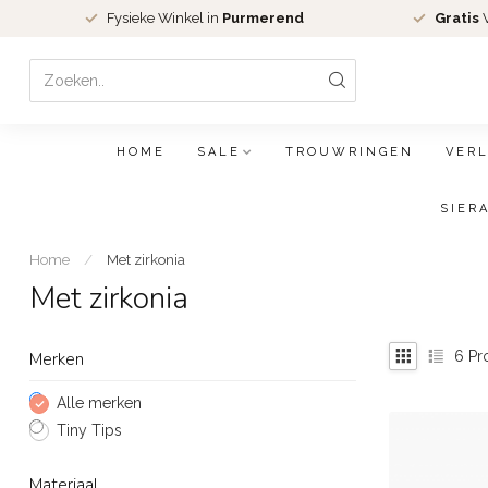
Fysieke Winkel in
Purmerend
Gratis
V
HOME
SALE
TROUWRINGEN
VER
SIER
Home
/
Met zirkonia
Met zirkonia
6
Pr
Merken
Alle merken
Tiny Tips
Materiaal