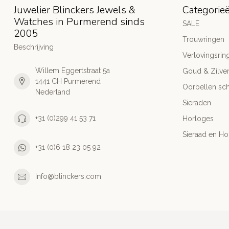
Juwelier Blinckers Jewels &
Categorie
Watches in Purmerend sinds
SALE
2005
Trouwringen
Beschrijving
Verlovingsrin
Willem Eggertstraat 5a
Goud & Zilve
1441 CH Purmerend
Oorbellen sch
Nederland
Sieraden
+31 (0)299 41 53 71
Horloges
Sieraad en Ho
+31 (0)6 18 23 05 92
Info@blinckers.com