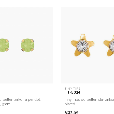
TINY TIPS
TT-5014
orbellen zirkonia peridot,
Tiny Tips oorbellen star zirko
d, 3mm.
plated.
€23,95