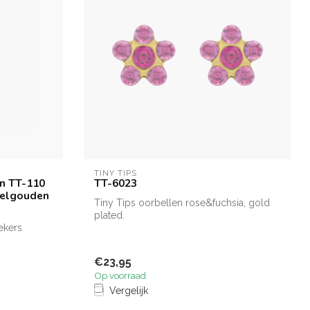
TINY TIPS
en TT-110
TT-6023
Geelgouden
Tiny Tips oorbellen rose&fuchsia, gold
plated.
ekers
€23,95
Op voorraad
Vergelijk