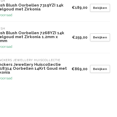
USH
ush Blush Oorbellen 7319YZI 14k
€189,00
Bekijken
elgoud met Zirkonia
voorraad
USH
ush Blush Oorbellen 7268YZI 14k
elgoud met Zirkonia 1.2mm x
€259,00
Bekijken
8mm
voorraad
NCKERS JEWELLERY HUISCOLLECTIE
nckers Jewellery Huiscollectie
.18314 Oorbellen 14Krt Goud met
€869,00
Bekijken
konia
voorraad