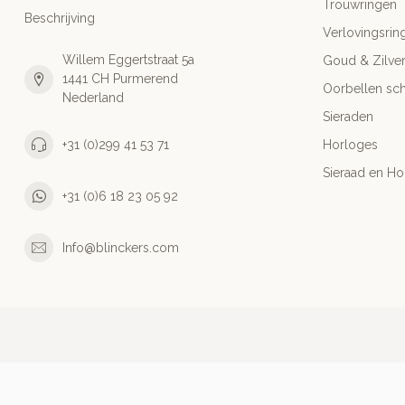
Trouwringen
Beschrijving
Verlovingsrin
Willem Eggertstraat 5a
Goud & Zilve
1441 CH Purmerend
Oorbellen sch
Nederland
Sieraden
+31 (0)299 41 53 71
Horloges
Sieraad en Ho
+31 (0)6 18 23 05 92
Info@blinckers.com