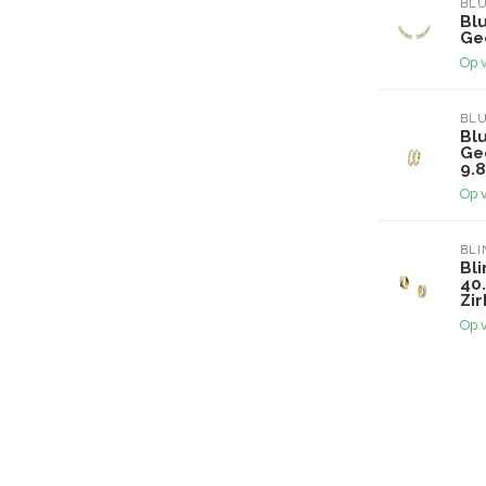
BL
Bl
Ge
Op 
BL
Bl
Ge
9.
Op 
BLI
Bli
40
Zir
Op 