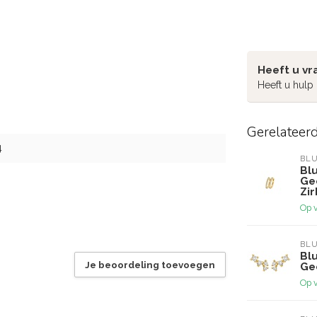
Heeft u vr
Heeft u hulp
Gerelateer
4
BL
Bl
Ge
Zi
Op 
BL
Bl
Je beoordeling toevoegen
Ge
Op 