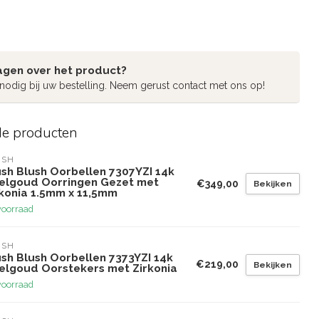
agen over het product?
 nodig bij uw bestelling. Neem gerust contact met ons op!
de producten
USH
ush Blush Oorbellen 7307YZI 14k
elgoud Oorringen Gezet met
€349,00
Bekijken
rkonia 1.5mm x 11,5mm
voorraad
USH
ush Blush Oorbellen 7373YZI 14k
€219,00
Bekijken
elgoud Oorstekers met Zirkonia
voorraad