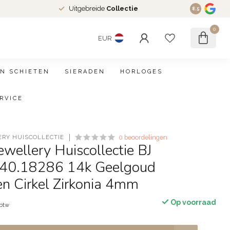
Uitgebreide
Collectie
8.5
0
EUR
N SCHIETEN
SIERADEN
HORLOGES
RVICE
ERY HUISCOLLECTIE
0 beoordelingen
Jewellery Huiscollectie BJ
 40.18286 14k Geelgoud
n Cirkel Zirkonia 4mm
Op voorraad
 btw