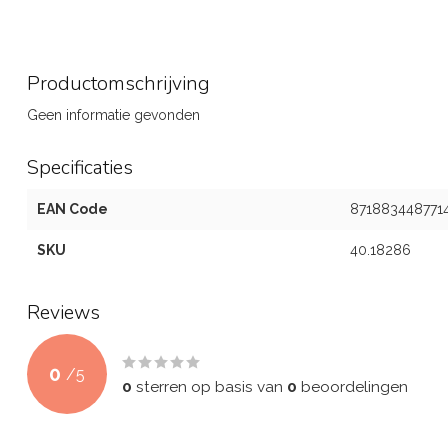
Productomschrijving
Geen informatie gevonden
Specificaties
EAN Code
871883448771
SKU
40.18286
Reviews
0
/
5
0
sterren op basis van
0
beoordelingen