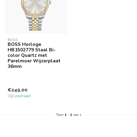
BOSS
BOSS Horloge
HB1502779 Staal Bi-
color Quartz met
Parelmoer Wijzerplaat
36mm
€249,00
Op voorraad
Toon
1
-
1
van 1