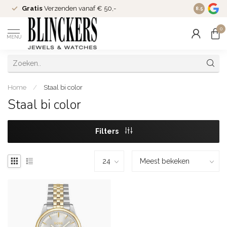
Gratis
Verzenden vanaf € 50,-
Since
200
8.5
0
MENU
Home
/
Staal bi color
Staal bi color
Filters