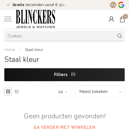
Gratis
Verzenden vanaf € 50,-
Since
200
8.5
0
MENU
Home
/
Staal kleur
Staal kleur
Filters
Geen producten gevonden!
GA VERDER MET WINKELEN