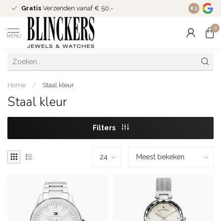
Gratis
Verzenden vanaf € 50,-
Since
200
8.5
0
MENU
Home
/
Staal kleur
Staal kleur
Filters