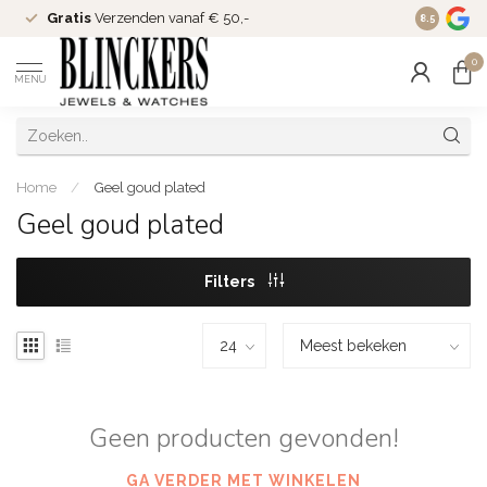
Gratis
Verzenden vanaf € 50,-
Since
200
8.5
0
MENU
Home
/
Geel goud plated
Geel goud plated
Filters
Geen producten gevonden!
GA VERDER MET WINKELEN