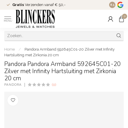
Gratis
Verzenden vanaf € 50,-
Since
200
8.5
0
MENU
Home
/
Pandora Armband 592645C01-20 Zilver met Infinity
Hartsluiting met Zirkonia 20 cm
Pandora Pandora Armband 592645C01-20
Zilver met Infinity Hartsluiting met Zirkonia
20 cm
PANDORA
(0)