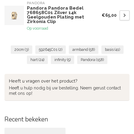
PANDORA
Pandora Pandora Bedel
768658C01 Zilver 14k
€65,00
Geelgouden Plating met
Zirkonia Clip
Op voorraad
20cm
(3)
592645C01
(2)
armband
(58)
basis
(41)
hart
(24)
infinity
(5)
Pandora
(158)
Heeft u vragen over het product?
Heeft u hulp nodig bij uw bestelling. Neem gerust contact
met ons op!
Recent bekeken