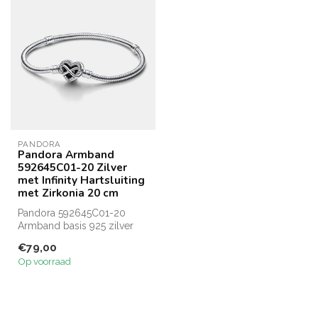
PANDORA
Pandora Armband
592645C01-20 Zilver
met Infinity Hartsluiting
met Zirkonia 20 cm
Pandora 592645C01-20
Armband basis 925 zilver
met infinity heart sluiting
€79,00
met zi...
Op voorraad