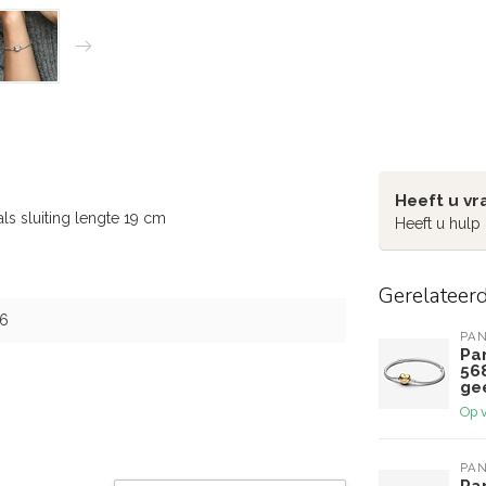
Heeft u vr
ls sluiting lengte 19 cm
Heeft u hulp
Gerelateer
6
PA
Pa
56
ge
Op 
PA