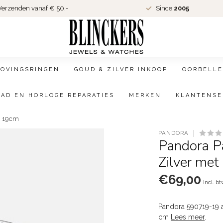
erzenden vanaf € 50,-
Since
2005
LOVINGSRINGEN
GOUD & ZILVER INKOOP
OORBELLE
AAD EN HORLOGE REPARATIES
MERKEN
KLANTENSE
g 19cm
PANDORA
Pandora 
Zilver met
€69,00
Incl. b
Pandora 590719-19 ar
cm
Lees meer
.