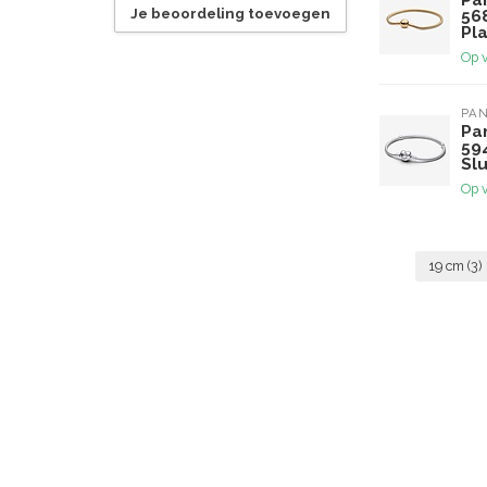
Pa
Je beoordeling toevoegen
56
Pl
Op 
PA
Pa
59
Slu
Op 
19 cm
(3)