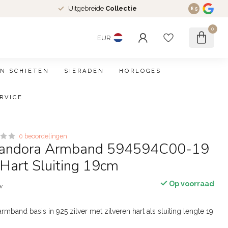
Uitgebreide
Collectie
8.5
0
EUR
N SCHIETEN
SIERADEN
HORLOGES
RVICE
0 beoordelingen
Pandora Armband 594594C00-19
 Hart Sluiting 19cm
Op voorraad
tw
mband basis in 925 zilver met zilveren hart als sluiting lengte 19