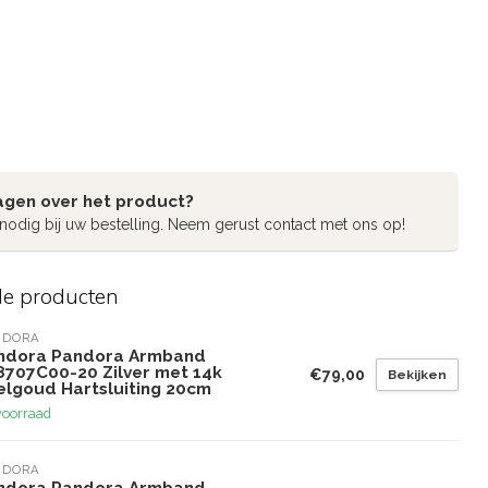
agen over het product?
 nodig bij uw bestelling. Neem gerust contact met ons op!
de producten
NDORA
ndora Pandora Armband
8707C00-20 Zilver met 14k
€79,00
Bekijken
elgoud Hartsluiting 20cm
voorraad
NDORA