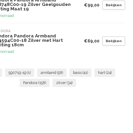
ndora Pandora Armband
8748C00-19 Zilver Geelgouden
€99,00
Bekijken
ating Maat 19
voorraad
NDORA
ndora Pandora Armband
4594C00-18 Zilver met Hart
€69,00
Bekijken
iting 18cm
voorraad
590719-19
(1)
armband
(58)
basis
(41)
hart
(24)
Pandora
(158)
zilver
(34)