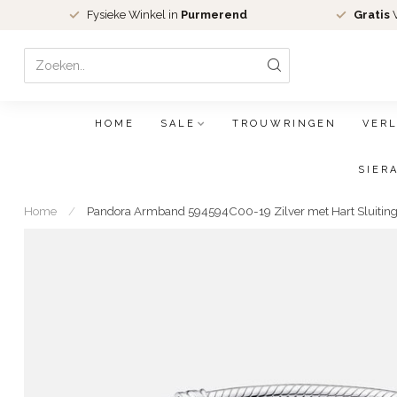
Fysieke Winkel in
Purmerend
Gratis
V
HOME
SALE
TROUWRINGEN
VER
SIER
Home
/
Pandora Armband 594594C00-19 Zilver met Hart Sluitin