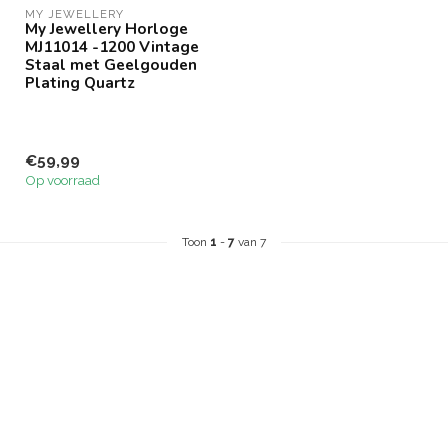
MY JEWELLERY
My Jewellery Horloge
MJ11014 -1200 Vintage
Staal met Geelgouden
Plating Quartz
€59,99
Op voorraad
Toon
1
-
7
van 7