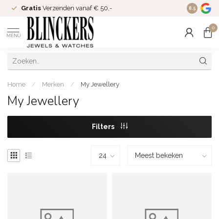
Gratis
Verzenden vanaf € 50,-
Since
200
8.5
0
MENU
Home
/
Merken
/
My Jewellery
My Jewellery
Filters