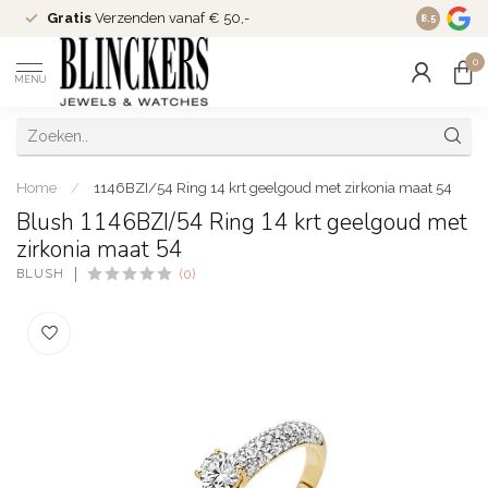
Gratis
Verzenden vanaf € 50,-
Since
200
8.5
0
MENU
Home
/
1146BZI/54 Ring 14 krt geelgoud met zirkonia maat 54
Blush 1146BZI/54 Ring 14 krt geelgoud met
zirkonia maat 54
BLUSH
(0)