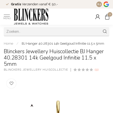
Gratis
Verzenden vanaf € 50,-
Since
200
8.5
0
MENU
Home
/
BJ Hanger 40.28301 14k Geelgoud Infinitie 11.5 x 5mm
Blinckers Jewellery Huiscollectie BJ Hanger
40.28301 14k Geelgoud Infinitie 11.5 x
5mm
BLINCKERS JEWELLERY HUISCOLLECTIE
(0)