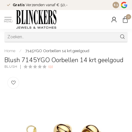
Gratis
Verzenden vanaf € 50,-
Since
200
8.5
0
MENU
Home
/
7145YGO Oorbellen 14 krt geelgoud
Blush 7145YGO Oorbellen 14 krt geelgoud
BLUSH
(0)