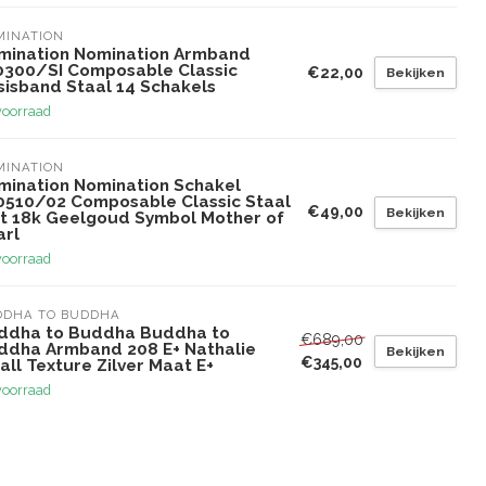
MINATION
mination Nomination Armband
0300/SI Composable Classic
€22,00
Bekijken
sisband Staal 14 Schakels
voorraad
MINATION
mination Nomination Schakel
0510/02 Composable Classic Staal
€49,00
Bekijken
t 18k Geelgoud Symbol Mother of
arl
voorraad
DDHA TO BUDDHA
ddha to Buddha Buddha to
€689,00
ddha Armband 208 E+ Nathalie
Bekijken
€345,00
ll Texture Zilver Maat E+
voorraad