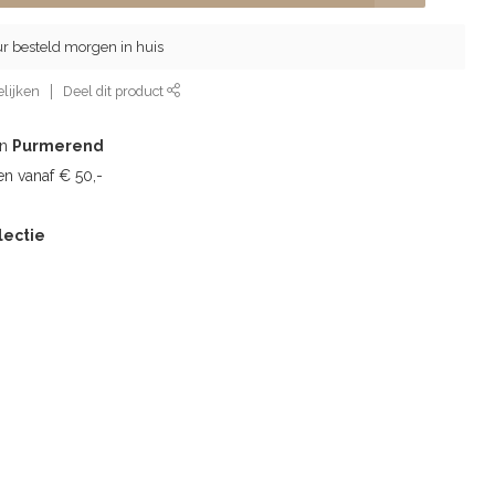
ur besteld morgen in huis
lijken
Deel dit product
in
Purmerend
n vanaf € 50,-
lectie