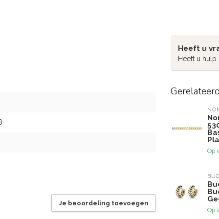
Heeft u vr
Heeft u hulp
Gerelateer
NO
No
8
53
Ba
Pla
Op 
BU
Bu
Bu
Ge
Je beoordeling toevoegen
Op 