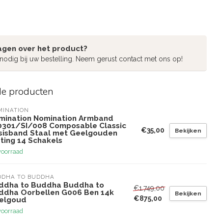
agen over het product?
 nodig bij uw bestelling. Neem gerust contact met ons op!
de producten
MINATION
mination Nomination Armband
0301/SI/008 Composable Classic
€35,00
Bekijken
sisband Staal met Geelgouden
ting 14 Schakels
voorraad
DDHA TO BUDDHA
ddha to Buddha Buddha to
€1.749,00
ddha Oorbellen G006 Ben 14k
Bekijken
€875,00
elgoud
voorraad