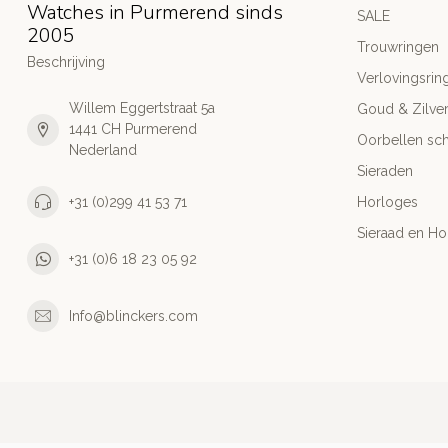
Watches in Purmerend sinds
SALE
2005
Trouwringen
Beschrijving
Verlovingsrin
Willem Eggertstraat 5a
Goud & Zilve
1441 CH Purmerend
Oorbellen sch
Nederland
Sieraden
+31 (0)299 41 53 71
Horloges
Sieraad en Ho
+31 (0)6 18 23 05 92
Info@blinckers.com