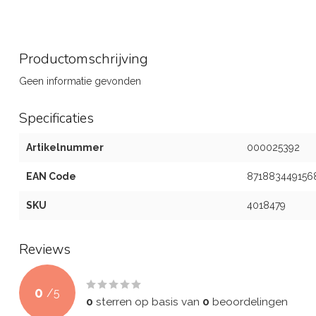
Productomschrijving
Geen informatie gevonden
Specificaties
Artikelnummer
000025392
EAN Code
871883449156
SKU
4018479
Reviews
0
/
5
0
sterren op basis van
0
beoordelingen