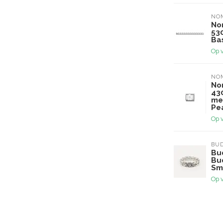
NO
No
53
Ba
Op 
NO
No
43
me
Pe
Op 
BU
Bu
Bu
Sma
Op 