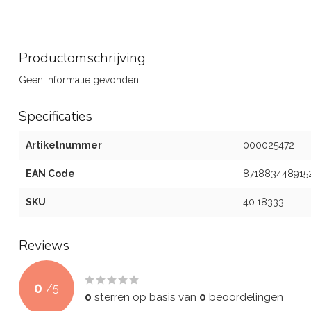
Productomschrijving
Geen informatie gevonden
Specificaties
Artikelnummer
000025472
EAN Code
871883448915
SKU
40.18333
Reviews
0
/
5
0
sterren op basis van
0
beoordelingen