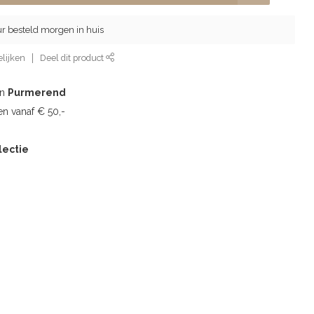
ur besteld morgen in huis
lijken
Deel dit product
in
Purmerend
n vanaf € 50,-
lectie