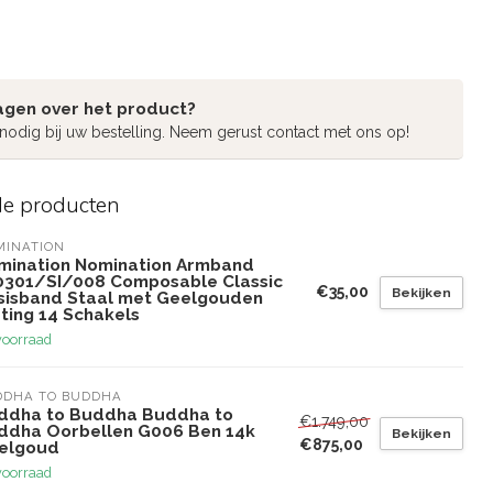
agen over het product?
 nodig bij uw bestelling. Neem gerust contact met ons op!
de producten
MINATION
mination Nomination Armband
0301/SI/008 Composable Classic
€35,00
Bekijken
sisband Staal met Geelgouden
ting 14 Schakels
voorraad
DDHA TO BUDDHA
ddha to Buddha Buddha to
€1.749,00
ddha Oorbellen G006 Ben 14k
Bekijken
€875,00
elgoud
voorraad