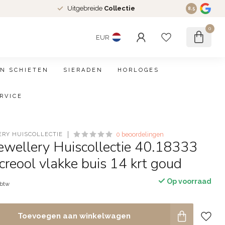
Uitgebreide
Collectie
8.5
0
EUR
N SCHIETEN
SIERADEN
HORLOGES
RVICE
ERY HUISCOLLECTIE
0 beoordelingen
Jewellery Huiscollectie 40.18333
creool vlakke buis 14 krt goud
Op voorraad
 btw
Toevoegen aan winkelwagen