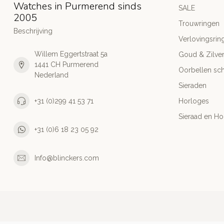
Watches in Purmerend sinds
SALE
2005
Trouwringen
Beschrijving
Verlovingsrin
Willem Eggertstraat 5a
Goud & Zilve
1441 CH Purmerend
Oorbellen sch
Nederland
Sieraden
+31 (0)299 41 53 71
Horloges
Sieraad en Ho
+31 (0)6 18 23 05 92
Info@blinckers.com