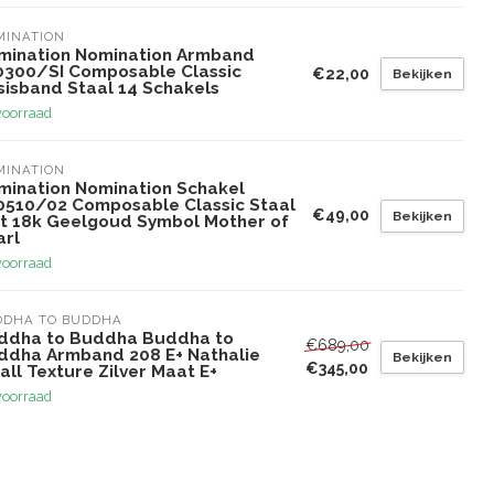
MINATION
mination Nomination Armband
0300/SI Composable Classic
€22,00
Bekijken
sisband Staal 14 Schakels
voorraad
MINATION
mination Nomination Schakel
0510/02 Composable Classic Staal
€49,00
Bekijken
t 18k Geelgoud Symbol Mother of
arl
voorraad
DDHA TO BUDDHA
ddha to Buddha Buddha to
€689,00
ddha Armband 208 E+ Nathalie
Bekijken
€345,00
ll Texture Zilver Maat E+
voorraad