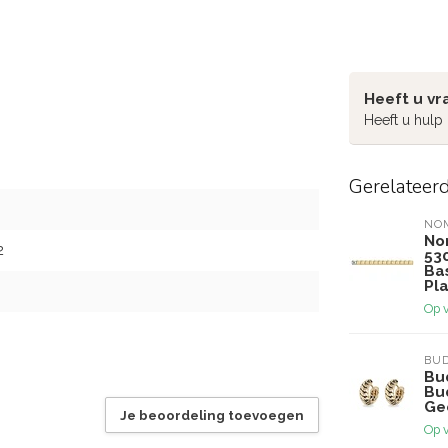
Heeft u vr
Heeft u hulp
Gerelateer
NO
No
2
53
Ba
Pla
Op 
BU
Bu
Bu
Ge
Je beoordeling toevoegen
Op 