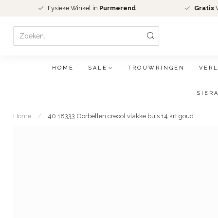
Fysieke Winkel in
Purmerend
Gratis
V
HOME
SALE
TROUWRINGEN
VER
SIER
Home
/
40.18333 Oorbellen creool vlakke buis 14 krt goud