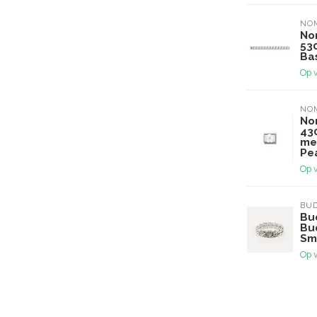
NO
No
53
Ba
Op 
NO
No
43
me
Pe
Op 
BU
Bu
Bu
Sma
Op 