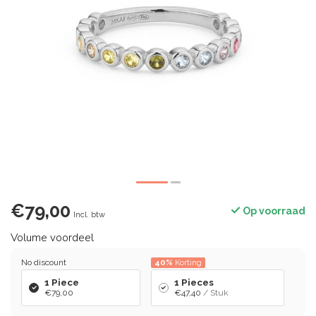
€79,00
Op voorraad
Incl. btw
Volume voordeel
No discount
40%
Korting
1 Piece
1 Pieces
€79,00
€47,40
/ Stuk