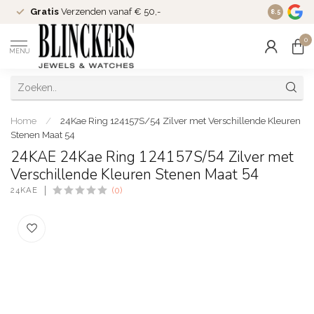
Gratis
Verzenden vanaf € 50,-
Since
200
8.5
0
MENU
Home
/
24Kae Ring 124157S/54 Zilver met Verschillende Kleuren
Stenen Maat 54
24KAE 24Kae Ring 124157S/54 Zilver met
Verschillende Kleuren Stenen Maat 54
24KAE
(0)