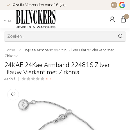
Gratis
Verzenden vanaf € 50,-
Since
200
8.5
0
MENU
Home
/
24Kae Armband 22481S Zilver Blauw Vierkant met
Zirkonia
24KAE 24Kae Armband 22481S Zilver
Blauw Vierkant met Zirkonia
24KAE
(0)