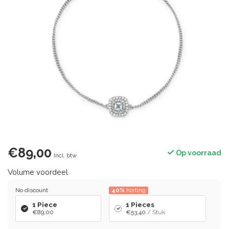
€89,00
Op voorraad
Incl. btw
Volume voordeel
No discount
40%
Korting
1 Piece
1 Pieces
€89,00
€53,40
/ Stuk